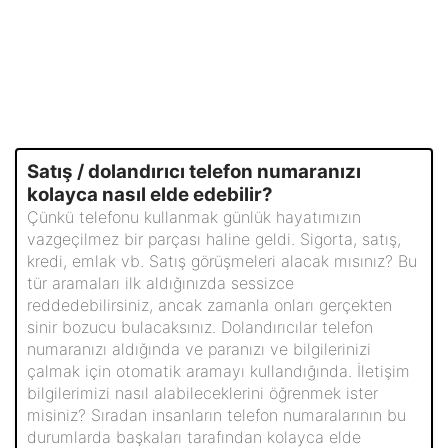
Satış / dolandırıcı telefon numaranızı
kolayca nasıl elde edebilir?
Çünkü telefonu kullanmak günlük hayatımızın
vazgeçilmez bir parçası haline geldi. Sigorta, satış,
kredi, emlak vb. Satış görüşmeleri alacak mısınız? Bu
tür aramaları ilk aldığınızda sessizce
reddedebilirsiniz, ancak zamanla onları gerçekten
sinir bozucu bulacaksınız. Dolandırıcılar telefon
numaranızı aldığında ve paranızı ve bilgilerinizi
çalmak için otomatik aramayı kullandığında. İletişim
bilgilerimizi nasıl alabileceklerini öğrenmek ister
misiniz? Sıradan insanların telefon numaralarının bu
durumlarda başkaları tarafından kolayca elde