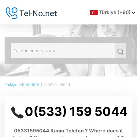
Türkiye (+90)
>
Türkiye (+90/0090)
05331595044
0(533) 159 5044
05331595044 Kimin Telefon ? Where does it