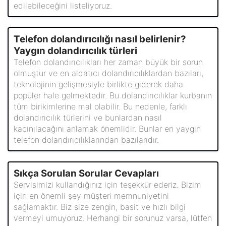
edilebileceğini listeliyoruz.
Telefon dolandırıcılığı nasıl belirlenir?
Yaygın dolandırıcılık türleri
Telefon dolandırıcılıkları her zaman büyük bir sorun
olmuştur ve en aldatıcı dolandırıcılıklardan bazıları,
teknolojinin gelişmesiyle birlikte giderek daha
popüler hale gelmektedir. Bu dolandırıcılıklar kurbanın
tüm birikimlerine mal olabilir. Bu nedenle, farklı
dolandırıcılık türlerini ve bunlardan nasıl
kaçınılacağını anlamak önemlidir. Bunlar en yaygın
telefon dolandırıcılıklarından bazılarıdır.
Sıkça Sorulan Sorular Cevapları
Servisimizi kullandığınız için teşekkür ederiz. Bizim
için en önemli şey müşteri memnuniyetini
sağlamaktır. Biz size zengin, basit ve hızlı bilgi
vermeyi umuyoruz. Herhangi bir sorunuz varsa, lütfen