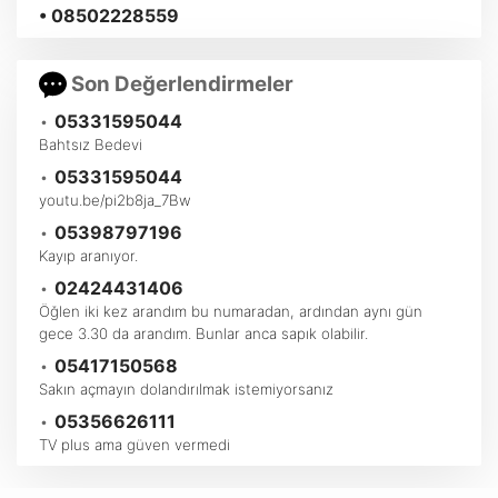
• 08502228559
Son Değerlendirmeler
•
05331595044
Bahtsız Bedevi
•
05331595044
youtu.be/pi2b8ja_7Bw
•
05398797196
Kayıp aranıyor.
•
02424431406
Öğlen iki kez arandım bu numaradan, ardından aynı gün
gece 3.30 da arandım. Bunlar anca sapık olabilir.
•
05417150568
Sakın açmayın dolandırılmak istemiyorsanız
•
05356626111
TV plus ama güven vermedi