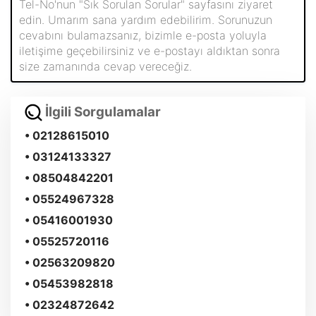
Tel-No'nun "Sık Sorulan Sorular" sayfasını ziyaret
edin. Umarım sana yardım edebilirim. Sorunuzun
cevabını bulamazsanız, bizimle e-posta yoluyla
iletişime geçebilirsiniz ve e-postayı aldıktan sonra
size zamanında cevap vereceğiz.
İlgili Sorgulamalar
• 02128615010
• 03124133327
• 08504842201
• 05524967328
• 05416001930
• 05525720116
• 02563209820
• 05453982818
• 02324872642