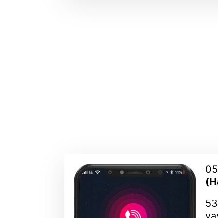
05
(H
53
ya