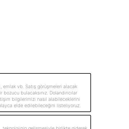
i, emlak vb. Satış görüşmeleri alacak
ir bozucu bulacaksınız. Dolandırıcılar
şim bilgilerimizi nasıl alabileceklerini
ayca elde edilebileceğini listeliyoruz.
, teknolojinin gelişmesiyle birlikte giderek