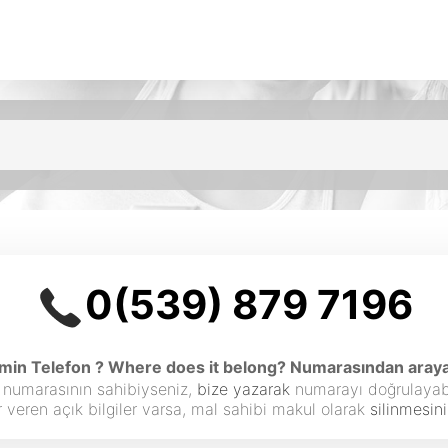
0(539) 879 7196
n Telefon ? Where does it belong? Numarasından araya
 numarasının sahibiyseniz,
bize yazarak
numarayı doğrulayabil
 veren açık bilgiler varsa, mal sahibi makul olarak
silinmesini