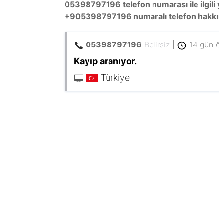
05398797196 telefon numarası ile ilgili 
+905398797196 numaralı telefon hakkında
05398797196
Belirsiz
|
14 gün 
Kayıp aranıyor.
Türkiye