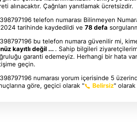
reti alınacaktır. Çağrıları yanıtlamak ücretsizdir.
398797196 telefon numarası Bilinmeyen Numara
 2024 tarihinde kaydedildi ve
78 defa
sorgulanmı
398797196 bu telefon numara güvenilir mi, kime
nüz kayıtlı değil ...
. Sahip bilgileri ziyaretçiler
ğruluğu garanti edemeyiz. Herhangi bir hata vars
etişime geçin.
398797196 numarası
yorum içerisinde 5 üzeri
nuçlarına göre, geçici olarak "
Belirsiz
" olarak