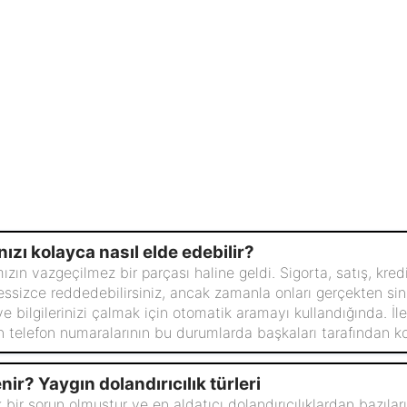
nızı kolayca nasıl elde edebilir?
ın vazgeçilmez bir parçası haline geldi. Sigorta, satış, kred
sessizce reddedebilirsiniz, ancak zamanla onları gerçekten sin
 bilgilerinizi çalmak için otomatik aramayı kullandığında. İleti
n telefon numaralarının bu durumlarda başkaları tarafından kol
enir? Yaygın dolandırıcılık türleri
bir sorun olmuştur ve en aldatıcı dolandırıcılıklardan bazıları