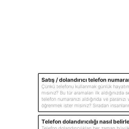
Satış / dolandırıcı telefon numara
Çünkü telefonu kullanmak günlük hayatımız
mısınız? Bu tür aramaları ilk aldığınızda 
telefon numaranızı aldığında ve paranızı ve
öğrenmek ister misiniz? Sıradan insanları
Telefon dolandırıcılığı nasıl belirl
Telefon dolandırıcılıkları her zaman büyük 