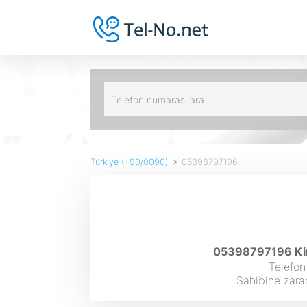
>
Türkiye (+90/0090)
05398797196
05398797196 Kimi
Telefon
Sahibine zarar