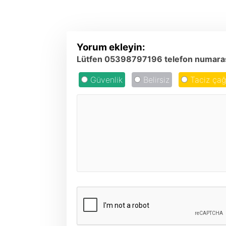
Yorum ekleyin:
Lütfen 05398797196 telefon numarasında
Güvenlik
Belirsiz
Taciz çağr