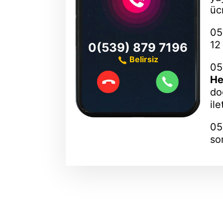
üc
05
12
0(539) 879 7196
Belirsiz
05
He
do
il
05
so