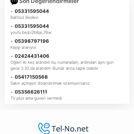
Son Değerlendirmeler
•
05331595044
Bahtsız Bedevi
•
05331595044
youtu.be/pi2b8ja_7Bw
•
05398797196
Kayıp aranıyor.
•
02424431406
Öğlen iki kez arandım bu numaradan, ardından aynı gün
gece 3.30 da arandım. Bunlar anca sapık olabilir.
•
05417150568
Sakın açmayın dolandırılmak istemiyorsanız
•
05356626111
TV plus ama güven vermedi