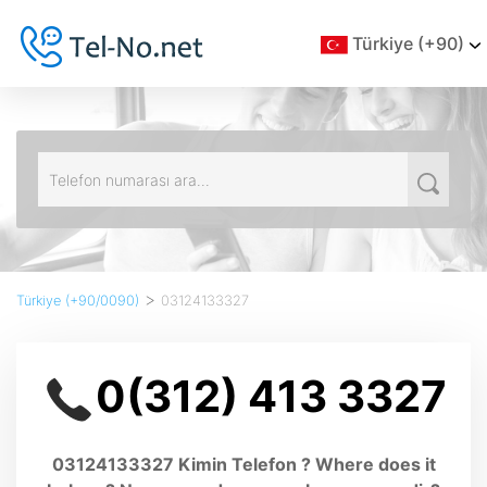
Türkiye (+90)
>
Türkiye (+90/0090)
03124133327
0(312) 413 3327
03124133327 Kimin Telefon ? Where does it