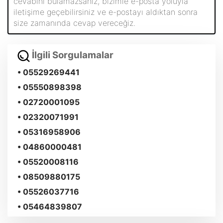
cevabını bulamazsanız, bizimle e-posta yoluyla
iletişime geçebilirsiniz ve e-postayı aldıktan sonra
size zamanında cevap vereceğiz.
İlgili Sorgulamalar
• 05529269441
• 05550898398
• 02720001095
• 02320071991
• 05316958906
• 04860000481
• 05520008116
• 08509880175
• 05526037716
• 05464839807