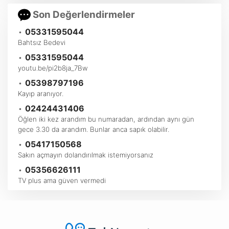
Son Değerlendirmeler
•
05331595044
Bahtsız Bedevi
•
05331595044
youtu.be/pi2b8ja_7Bw
•
05398797196
Kayıp aranıyor.
•
02424431406
Öğlen iki kez arandım bu numaradan, ardından aynı gün
gece 3.30 da arandım. Bunlar anca sapık olabilir.
•
05417150568
Sakın açmayın dolandırılmak istemiyorsanız
•
05356626111
TV plus ama güven vermedi