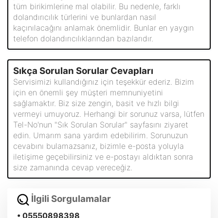
tüm birikimlerine mal olabilir. Bu nedenle, farklı
dolandırıcılık türlerini ve bunlardan nasıl
kaçınılacağını anlamak önemlidir. Bunlar en yaygın
telefon dolandırıcılıklarından bazılarıdır.
Sıkça Sorulan Sorular Cevapları
Servisimizi kullandığınız için teşekkür ederiz. Bizim
için en önemli şey müşteri memnuniyetini
sağlamaktır. Biz size zengin, basit ve hızlı bilgi
vermeyi umuyoruz. Herhangi bir sorunuz varsa, lütfen
Tel-No'nun "Sık Sorulan Sorular" sayfasını ziyaret
edin. Umarım sana yardım edebilirim. Sorunuzun
cevabını bulamazsanız, bizimle e-posta yoluyla
iletişime geçebilirsiniz ve e-postayı aldıktan sonra
size zamanında cevap vereceğiz.
İlgili Sorgulamalar
• 05550898398