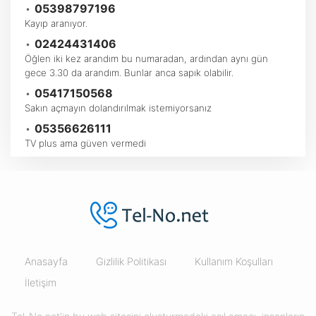
•
05398797196
Kayıp aranıyor.
•
02424431406
Öğlen iki kez arandım bu numaradan, ardından aynı gün
gece 3.30 da arandım. Bunlar anca sapık olabilir.
•
05417150568
Sakın açmayın dolandırılmak istemiyorsanız
•
05356626111
TV plus ama güven vermedi
Anasayfa
Gizlilik Politikası
Kullanım Koşulları
İletişim