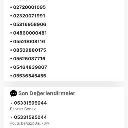
• 02720001095
• 02320071991
• 05316958906
• 04860000481
• 05520008116
• 08509880175
• 05526037716
• 05464839807
• 05536545455
Son Değerlendirmeler
•
05331595044
Bahtsız Bedevi
•
05331595044
youtu.be/pi2b8ja_7Bw