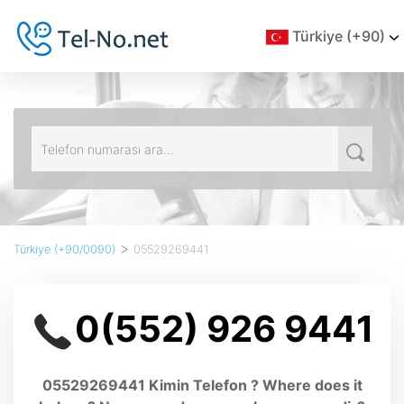
Türkiye (+90)
>
Türkiye (+90/0090)
05529269441
0(552) 926 9441
05529269441 Kimin Telefon ? Where does it