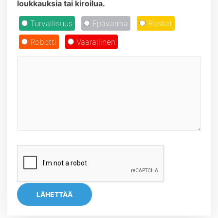
loukkauksia tai kiroilua.
Turvallisuus
Epävarma
Roskat
Robotti
Vaarallinen
LÄHETTÄÄ