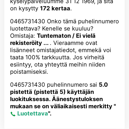
kyselypalveluumme 31 12 1969, ja sitä
on kysytty
172 kertaa
.
0465731430 Onko tämä puhelinnumero
luotettava? Kenelle se kuuluu?
Omistaja:
Tuntematon / Ei vielä
rekisteröity ...
. Vieraamme ovat
lisänneet omistajatiedot, emmekä voi
taata 100% tarkkuutta. Jos virheitä
esiintyy, ota yhteyttä meihin niiden
poistamiseksi.
0465731430 puhelinnumero sai
5.0
pistettä (pistettä 5) käyttäjän
luokituksessa. Äänestystuloksen
mukaan se on väliaikaisesti merkitty "
Luotettava
".