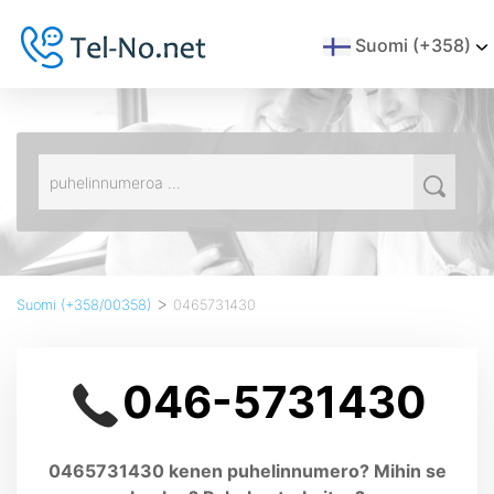
Suomi (+358)
>
Suomi (+358/00358)
0465731430
046-5731430
0465731430 kenen puhelinnumero? Mihin se