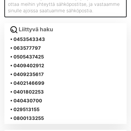
ottaa meihin yhteyttä sähköpostitse, ja vastaamme
sinulle ajoissa saatuamme sähköpostia.
Liittyvä haku
• 0453543343
• 063577797
• 0505437425
• 0409402912
• 0409235617
• 0402146699
• 0401802253
• 040430700
• 029513155
• 0800133255