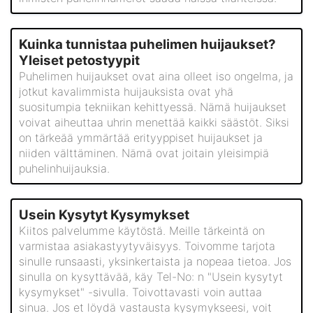
Kuinka tunnistaa puhelimen huijaukset?
Yleiset petostyypit
Puhelimen huijaukset ovat aina olleet iso ongelma, ja
jotkut kavalimmista huijauksista ovat yhä
suositumpia tekniikan kehittyessä. Nämä huijaukset
voivat aiheuttaa uhrin menettää kaikki säästöt. Siksi
on tärkeää ymmärtää erityyppiset huijaukset ja
niiden välttäminen. Nämä ovat joitain yleisimpiä
puhelinhuijauksia.
Usein Kysytyt Kysymykset
Kiitos palvelumme käytöstä. Meille tärkeintä on
varmistaa asiakastyytyväisyys. Toivomme tarjota
sinulle runsaasti, yksinkertaista ja nopeaa tietoa. Jos
sinulla on kysyttävää, käy Tel-No: n "Usein kysytyt
kysymykset" -sivulla. Toivottavasti voin auttaa
sinua. Jos et löydä vastausta kysymykseesi, voit