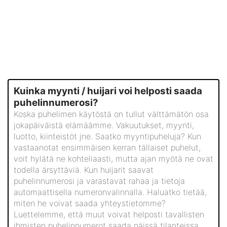
Kuinka myynti / huijari voi helposti saada
puhelinnumerosi?
Koska puhelimen käytöstä on tullut välttämätön osa
jokapäiväistä elämäämme. Vakuutukset, myynti,
luotto, kiinteistöt jne. Saatko myyntipuheluja? Kun
vastaanotat ensimmäisen kerran tällaiset puhelut,
voit hylätä ne kohteliaasti, mutta ajan myötä ne ovat
todella ärsyttäviä. Kun huijarit saavat
puhelinnumerosi ja varastavat rahaa ja tietoja
automaattisella numeronvalinnalla. Haluatko tietää,
miten he voivat saada yhteystietomme?
Luettelemme, että muut voivat helposti tavallisten
ihmisten puhelinnumerot saada näissä tilanteissa.