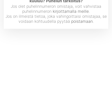
kuuluu? Puhelun tarkoitus?
Jos olet puhelinnumeron omistaja, voit vahvistaa
puhelinnumeron
kirjoittamalla meille
.
Jos on ilmeistä tietoa, joka vahingoittaisi omistajaa, se
voidaan kohtuudella pyytää
poistamaan
.