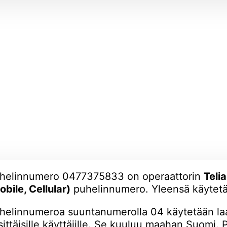
helinnumero 0477375833 on operaattorin
Teli
obile, Cellular)
puhelinnumero. Yleensä käytetä
helinnumeroa suuntanumerolla 04 käytetään laaj
sittäisille käyttäjille. Se kuuluu maahan Suomi. 