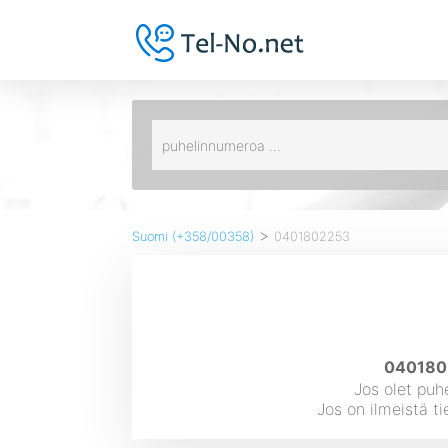
>
Suomi (+358/00358)
0401802253
0401802
Jos olet puh
Jos on ilmeistä t