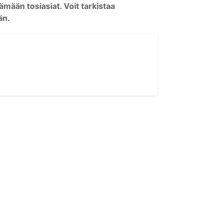
än tosiasiat. Voit tarkistaa
än.