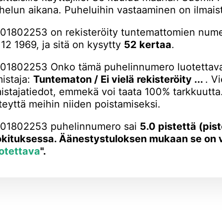
helun aikana. Puheluihin vastaaminen on ilmais
01802253 on rekisteröity tuntemattomien num
 12 1969, ja sitä on kysytty
52 kertaa
.
01802253 Onko tämä puhelinnumero luotettava
istaja:
Tuntematon / Ei vielä rekisteröity ...
. V
istajatiedot, emmekä voi taata 100% tarkkuutta. 
teyttä meihin niiden poistamiseksi.
01802253 puhelinnumero sai
5.0 pistettä (pis
okituksessa. Äänestystuloksen mukaan se on vä
otettava
".