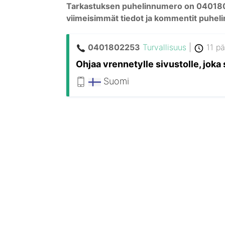
Tarkastuksen puhelinnumero on 04018022
viimeisimmät tiedot ja kommentit puhe
0401802253
Turvallisuus
|
11 pä
Ohjaa vrennetylle sivustolle, jok
Suomi