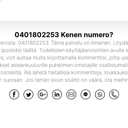
0401802253 Kenen numero?
merosta: 0401802253. Tämä palvelu on ilmainen. Löydät
{postids} täältä. Todellisten käyttäjäarviointien avulla
, voit auttaa muita kirjoittamalla kommenttisi, jotta u
et asiaankuuluville puhelimen omistajille osallistumalla
tosriskiltä. Älä lähetä haitallisia kommentteja, loukkau
n suoraan. Jos tämän sivun sisältö on väärä, ota meihin