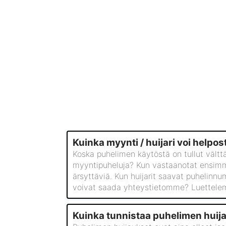
Kuinka myynti / huijari voi helpo
Koska puhelimen käytöstä on tullut vältt
myyntipuheluja? Kun vastaanotat ensimmäi
ärsyttäviä. Kun huijarit saavat puhelinnu
voivat saada yhteystietomme? Luettelemm
Kuinka tunnistaa puhelimen huija