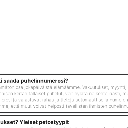
sti saada puhelinnumerosi?
ämätön osa jokapäiväistä elämäämme. Vakuutukset, myynti, lu
sen kerran tällaiset puhelut, voit hylätä ne kohteliaasti, m
merosi ja varastavat rahaa ja tietoja automaattisella numeron
e, että muut voivat helposti tavallisten ihmisten puhelinnu
ukset? Yleiset petostyypit