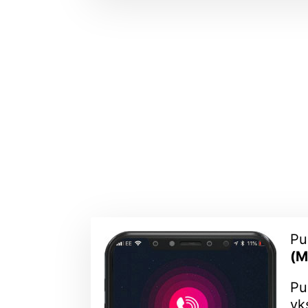
Pu
(M
Pu
yk