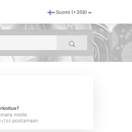
Suomi (+358)
rkoitus?
tamalla meille
.
pyytää
poistamaan
.