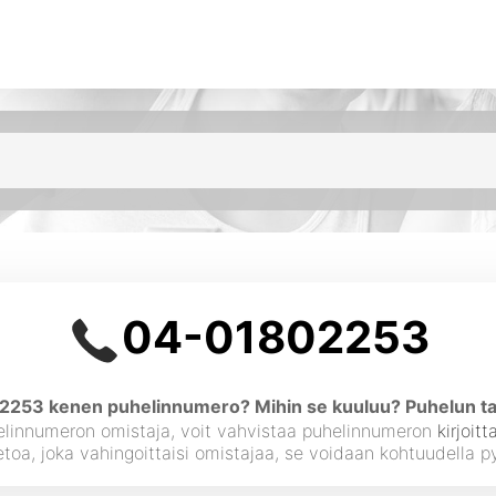
04-01802253
253 kenen puhelinnumero? Mihin se kuuluu? Puhelun ta
elinnumeron omistaja, voit vahvistaa puhelinnumeron
kirjoit
ietoa, joka vahingoittaisi omistajaa, se voidaan kohtuudella 