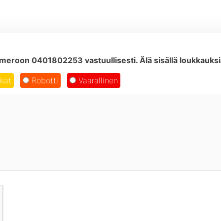
eroon 0401802253 vastuullisesti. Älä sisällä loukkauksia 
kat
Robotti
Vaarallinen