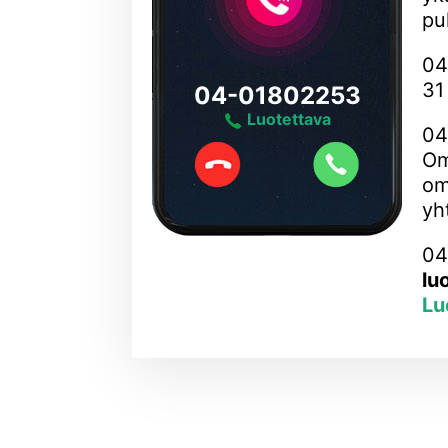
pu
04
31
04-01802253
Luotettava
04
Om
om
yh
04
lu
Lu