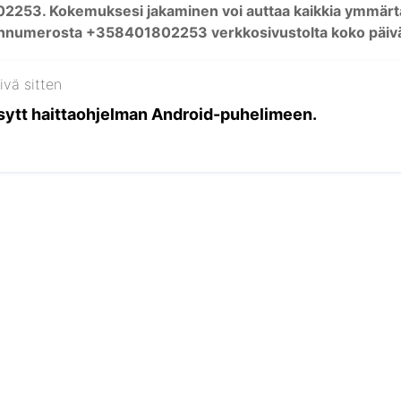
53. Kokemuksesi jakaminen voi auttaa kaikkia ymmärtämä
linnumerosta +358401802253 verkkosivustolta koko päiv
ivä sitten
a sytt haittaohjelman Android-puhelimeen.