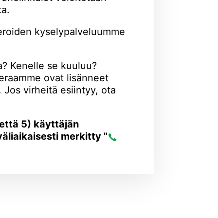
ta.
eroiden kyselypalveluumme
? Kenelle se kuuluu?
ieraamme ovat lisänneet
Jos virheitä esiintyy, ota
tettä 5) käyttäjän
liaikaisesti merkitty "