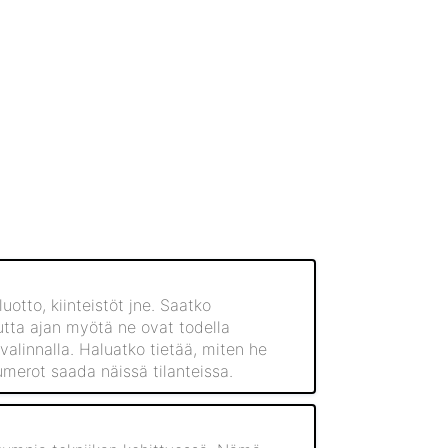
otto, kiinteistöt jne. Saatko
utta ajan myötä ne ovat todella
valinnalla. Haluatko tietää, miten he
merot saada näissä tilanteissa.