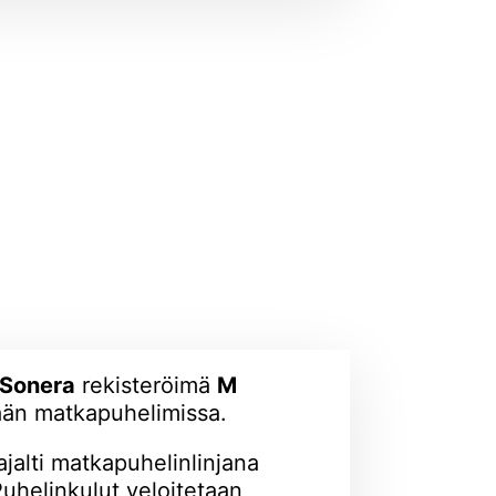
aSonera
rekisteröimä
M
än matkapuhelimissa.
alti matkapuhelinlinjana
Puhelinkulut veloitetaan