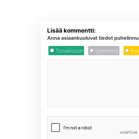
Lisää kommentti:
Anna asiaankuuluvat tiedot puhelinnum
Turvallisuus
Epävarma
Ros