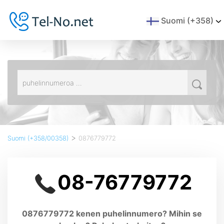
Suomi (+358)
>
Suomi (+358/00358)
0876779772
08-76779772
0876779772 kenen puhelinnumero? Mihin se