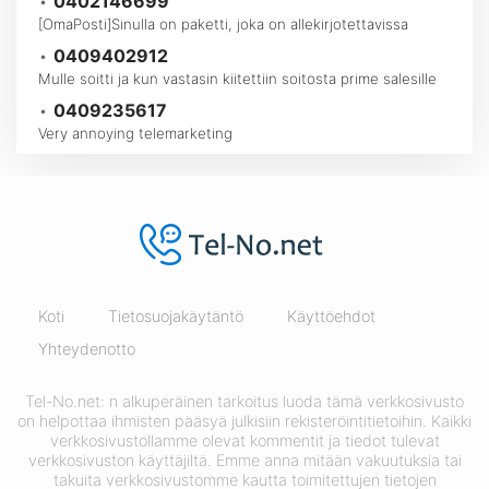
•
0402146699
[OmaPosti]Sinulla on paketti, joka on allekirjotettavissa
•
0409402912
Mulle soitti ja kun vastasin kiitettiin soitosta prime salesille
•
0409235617
Very annoying telemarketing
Koti
Tietosuojakäytäntö
Käyttöehdot
Yhteydenotto
Tel-No.net: n alkuperäinen tarkoitus luoda tämä verkkosivusto
on helpottaa ihmisten pääsyä julkisiin rekisteröintitietoihin. Kaikki
verkkosivustollamme olevat kommentit ja tiedot tulevat
verkkosivuston käyttäjiltä. Emme anna mitään vakuutuksia tai
takuita verkkosivustomme kautta toimitettujen tietojen