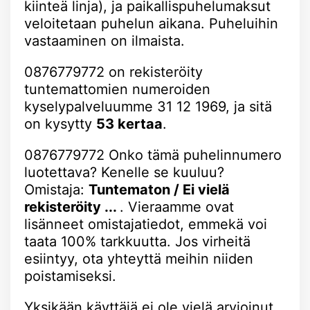
kiinteä linja), ja paikallispuhelumaksut
veloitetaan puhelun aikana. Puheluihin
vastaaminen on ilmaista.
0876779772 on rekisteröity
tuntemattomien numeroiden
kyselypalveluumme 31 12 1969, ja sitä
on kysytty
53 kertaa
.
0876779772 Onko tämä puhelinnumero
luotettava? Kenelle se kuuluu?
Omistaja:
Tuntematon / Ei vielä
rekisteröity ...
. Vieraamme ovat
lisänneet omistajatiedot, emmekä voi
taata 100% tarkkuutta. Jos virheitä
esiintyy, ota yhteyttä meihin niiden
poistamiseksi.
Yksikään käyttäjä ei ole vielä arvioinut