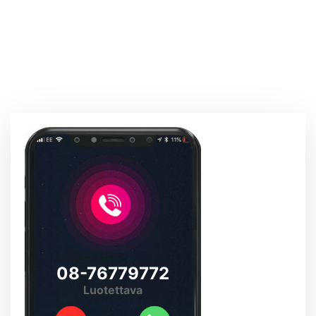
08-76779772
Luotettava