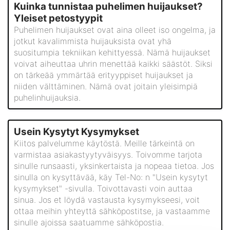
Kuinka tunnistaa puhelimen huijaukset?
Yleiset petostyypit
Puhelimen huijaukset ovat aina olleet iso ongelma, ja
jotkut kavalimmista huijauksista ovat yhä
suositumpia tekniikan kehittyessä. Nämä huijaukset
voivat aiheuttaa uhrin menettää kaikki säästöt. Siksi
on tärkeää ymmärtää erityyppiset huijaukset ja
niiden välttäminen. Nämä ovat joitain yleisimpiä
puhelinhuijauksia.
Usein Kysytyt Kysymykset
Kiitos palvelumme käytöstä. Meille tärkeintä on
varmistaa asiakastyytyväisyys. Toivomme tarjota
sinulle runsaasti, yksinkertaista ja nopeaa tietoa. Jos
sinulla on kysyttävää, käy Tel-No: n "Usein kysytyt
kysymykset" -sivulla. Toivottavasti voin auttaa
sinua. Jos et löydä vastausta kysymykseesi, voit
ottaa meihin yhteyttä sähköpostitse, ja vastaamme
sinulle ajoissa saatuamme sähköpostia.