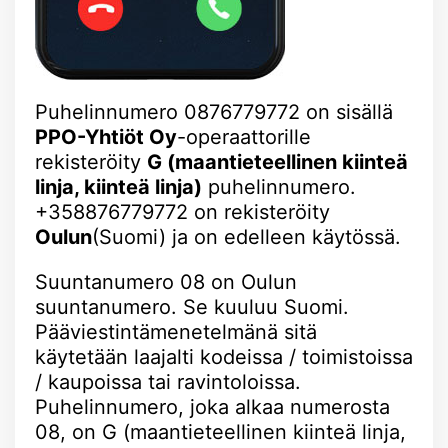
Puhelinnumero 0876779772 on sisällä
PPO-Yhtiöt Oy
-operaattorille
rekisteröity
G (maantieteellinen kiinteä
linja, kiinteä linja)
puhelinnumero.
+358876779772 on rekisteröity
Oulun
(Suomi) ja on edelleen käytössä.
Suuntanumero 08 on Oulun
suuntanumero. Se kuuluu Suomi.
Pääviestintämenetelmänä sitä
käytetään laajalti kodeissa / toimistoissa
/ kaupoissa tai ravintoloissa.
Puhelinnumero, joka alkaa numerosta
08, on G (maantieteellinen kiinteä linja,