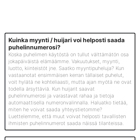
Kuinka myynti / huijari voi helposti saada
puhelinnumerosi?
Koska puhelimen käytöstä on tullut välttämätön osa
jokapäiväistä elämäämme. Vakuutukset, myynti,
luotto, kiinteistöt jne. Saatko myyntipuheluja? Kun
vastaanotat ensimmäisen kerran tällaiset puhelut,
voit hylätä ne kohteliaasti, mutta ajan myötä ne ovat
todella ärsyttäviä. Kun huijarit saavat
puhelinnumerosi ja varastavat rahaa ja tietoja
automaattisella numeronvalinnalla. Haluatko tietää,
miten he voivat saada yhteystietomme?
Luettelemme, että muut voivat helposti tavallisten
ihmisten puhelinnumerot saada näissä tilanteissa.