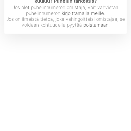
kuuluu? Puhelun tarkoitus?
Jos olet puhelinnumeron omistaja, voit vahvistaa
puhelinnumeron
kirjoittamalla meille
.
Jos on ilmeistä tietoa, joka vahingoittaisi omistajaa, se
voidaan kohtuudella pyytää
poistamaan
.