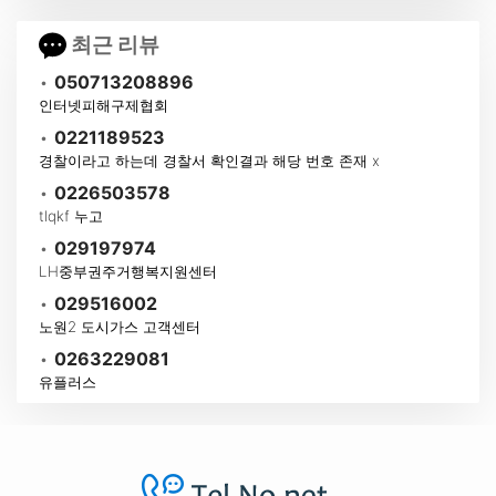
최근 리뷰
•
050713208896
인터넷피해구제협회
•
0221189523
경찰이라고 하는데 경찰서 확인결과 해당 번호 존재 x
•
0226503578
tlqkf 누고
•
029197974
LH중부권주거행복지원센터
•
029516002
노원2 도시가스 고객센터
•
0263229081
유플러스