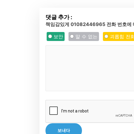
댓글 추가 :
책임감있게 01082446965 전화 번호
보안
알 수 없는
괴롭힘 전
보내다