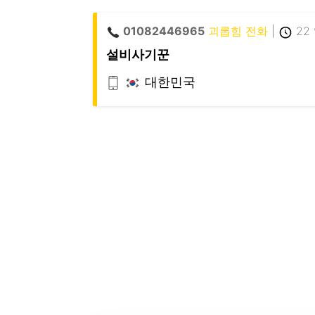
01082446965
괴롭힘 전화
|
22
설비사기꾼
대한민국