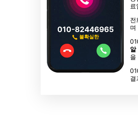
료
전
010-82446965
불확실한
0
알
을
0
결