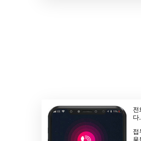
전
다
접
용