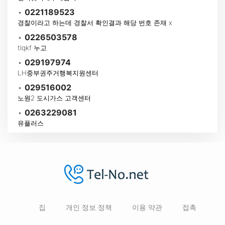
•
0221189523
경찰이라고 하는데 경찰서 확인결과 해당 번호 존재 x
•
0226503578
tlqkf 누고
•
029197974
LH중부권주거행복지원센터
•
029516002
노원2 도시가스 고객센터
•
0263229081
유플러스
집
개인 정보 정책
이용 약관
접촉