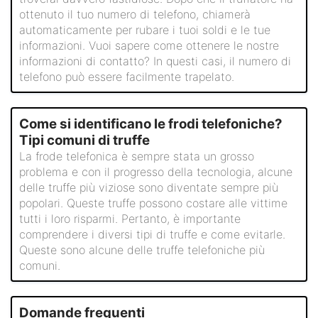
ottenuto il tuo numero di telefono, chiamerà
automaticamente per rubare i tuoi soldi e le tue
informazioni. Vuoi sapere come ottenere le nostre
informazioni di contatto? In questi casi, il numero di
telefono può essere facilmente trapelato.
Come si identificano le frodi telefoniche?
Tipi comuni di truffe
La frode telefonica è sempre stata un grosso
problema e con il progresso della tecnologia, alcune
delle truffe più viziose sono diventate sempre più
popolari. Queste truffe possono costare alle vittime
tutti i loro risparmi. Pertanto, è importante
comprendere i diversi tipi di truffe e come evitarle.
Queste sono alcune delle truffe telefoniche più
comuni.
Domande frequenti