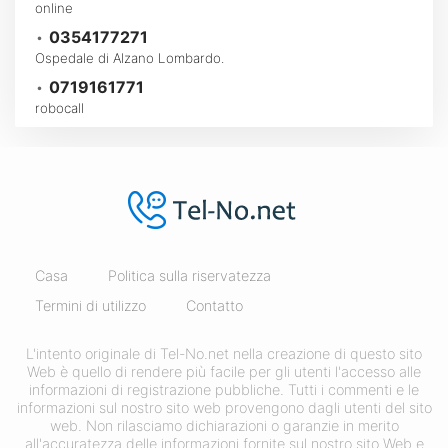
online
•
0354177271
Ospedale di Alzano Lombardo.
•
0719161771
robocall
Casa
Politica sulla riservatezza
Termini di utilizzo
Contatto
L'intento originale di Tel-No.net nella creazione di questo sito
Web è quello di rendere più facile per gli utenti l'accesso alle
informazioni di registrazione pubbliche. Tutti i commenti e le
informazioni sul nostro sito web provengono dagli utenti del sito
web. Non rilasciamo dichiarazioni o garanzie in merito
all'accuratezza delle informazioni fornite sul nostro sito Web e