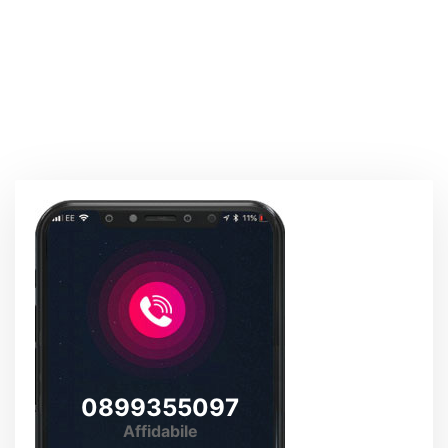
0899355097
Affidabile