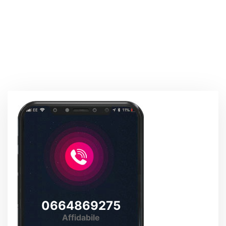
0664869275
Affidabile