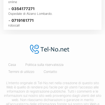
online
•
0354177271
Ospedale di Alzano Lombardo.
•
0719161771
robocall
Casa
Politica sulla riservatezza
Termini di utilizzo
Contatto
L'intento originale di Tel-No.net nella creazione di questo sito
Web è quello di rendere più facile per gli utenti l'accesso alle
informazioni di registrazione pubbliche. Tutti i commenti e le
informazioni sul nostro sito web provengono dagli utenti del sito
web. Non rilasciamo dichiarazioni o garanzie in merito
all'accuratezza delle informazioni fornite sul nostro sito Web e