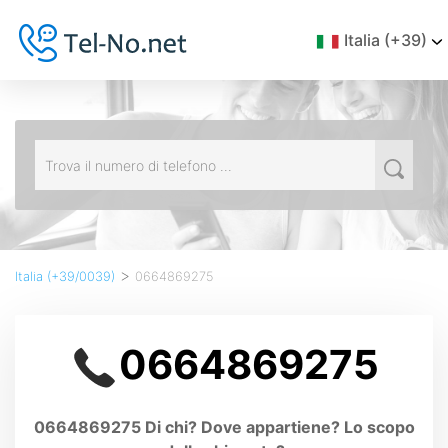
Italia (+39)
>
Italia (+39/0039)
0664869275
0664869275
0664869275 Di chi? Dove appartiene? Lo scopo