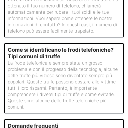
ottenuto il tuo numero di telefono, chiamerà
automaticamente per rubare i tuoi soldi e le tue
informazioni. Vuoi sapere come ottenere le nostre
informazioni di contatto? In questi casi, il numero di
telefono può essere facilmente trapelato.
Come si identificano le frodi telefoniche?
Tipi comuni di truffe
La frode telefonica è sempre stata un grosso
problema e con il progresso della tecnologia, alcune
delle truffe più viziose sono diventate sempre più
popolari. Queste truffe possono costare alle vittime
tutti i loro risparmi. Pertanto, è importante
comprendere i diversi tipi di truffe e come evitarle.
Queste sono alcune delle truffe telefoniche più
comuni.
Domande frequenti