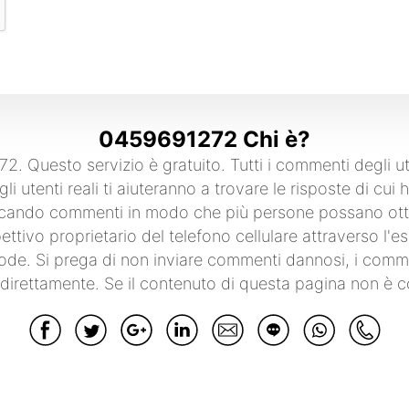
0459691272 Chi è?
2. Questo servizio è gratuito. Tutti i commenti degl
li utenti reali ti aiuteranno a trovare le risposte di cu
blicando commenti in modo che più persone possano otte
spettivo proprietario del telefono cellulare attraverso l
frode. Si prega di non inviare commenti dannosi, i comme
 direttamente. Se il contenuto di questa pagina non è co