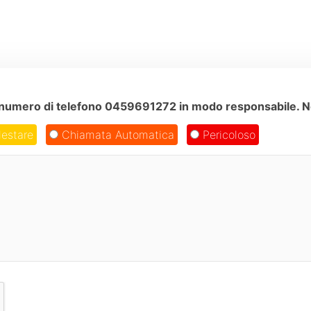
ul numero di telefono 0459691272 in modo responsabile. No
estare
Chiamata Automatica
Pericoloso