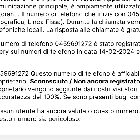
municazione principale, è ampiamente utilizzato 
storanti. Il numero di telefono che inizia con 04
ografica, Linea Fissa). Durante la chiamata verra
lefoniche locali. La risposta alle chiamate è gratu
 numero di telefono 0459691272 è stato registrato
ery sui numeri di telefono in data 14-02-2024 e
59691272 Questo numero di telefono è affidabi
oprietario:
Sconosciuto / Non ancora registrato
oprietario vengono aggiunte dai nostri visitator
accuratezza del 100%. Se sono presenti bug, cont
ssun utente ha ancora valutato questo numero
esto numero sia pericoloso.