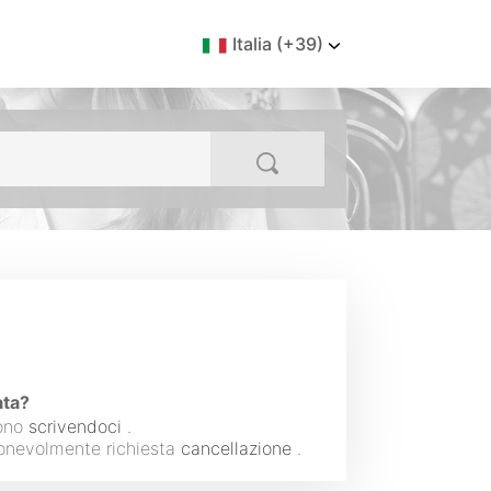
Italia (+39)
ata?
fono
scrivendoci
.
gionevolmente richiesta
cancellazione
.