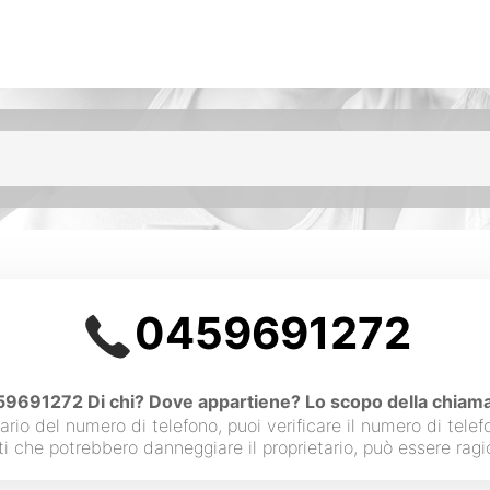
0459691272
9691272 Di chi? Dove appartiene? Lo scopo della chiam
etario del numero di telefono, puoi verificare il numero di tele
ti che potrebbero danneggiare il proprietario, può essere ra