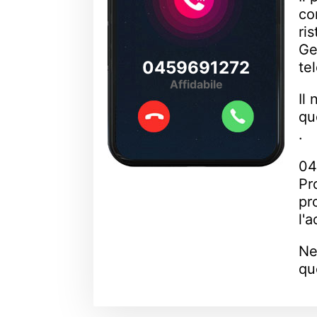
co
ri
Ge
0459691272
te
Affidabile
Il
qu
.
04
Pr
pr
l'
Ne
qu