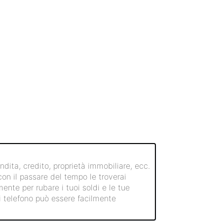
ndita, credito, proprietà immobiliare, ecc.
con il passare del tempo le troverai
ente per rubare i tuoi soldi e le tue
di telefono può essere facilmente