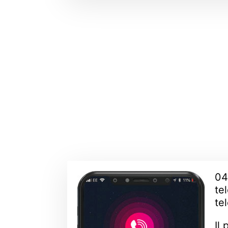
04
te
te
Il