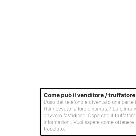
Come può il venditore / truffatore
L'uso del telefono è diventato una parte i
Hai ricevuto la loro chiamata? La prima vo
davvero fastidiose. Dopo che il truffator
informazioni. Vuoi sapere come ottenere l
trapelato.