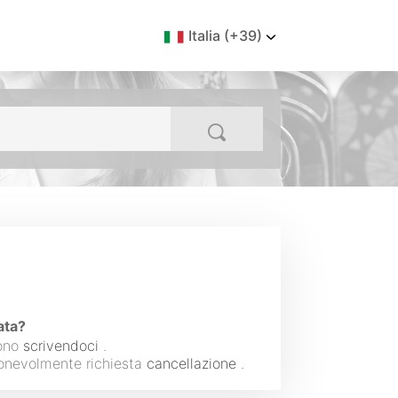
Italia (+39)
ata?
fono
scrivendoci
.
gionevolmente richiesta
cancellazione
.