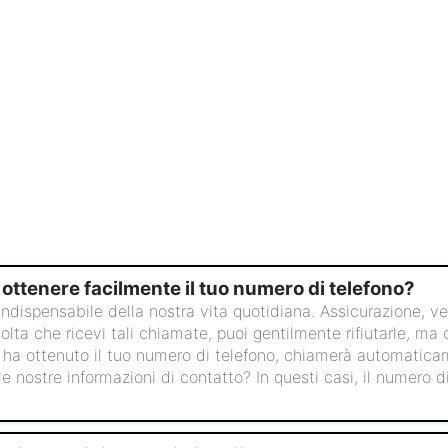
 ottenere facilmente il tuo numero di telefono?
ndispensabile della nostra vita quotidiana. Assicurazione, ve
lta che ricevi tali chiamate, puoi gentilmente rifiutarle, ma 
e ha ottenuto il tuo numero di telefono, chiamerà automaticam
e nostre informazioni di contatto? In questi casi, il numero 