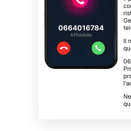
co
ri
Ge
0664016784
te
Affidabile
Il
qu
06
Pr
pr
l'
Ne
qu