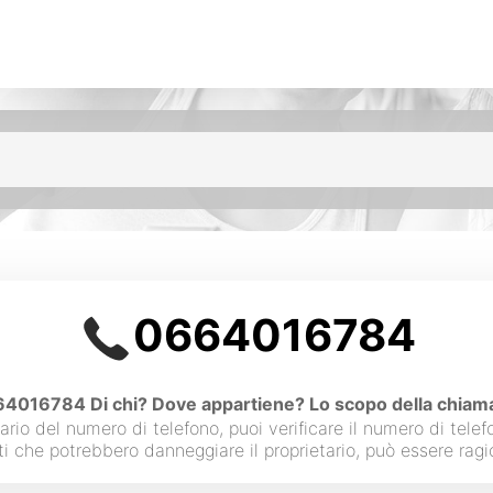
0664016784
4016784 Di chi? Dove appartiene? Lo scopo della chiam
etario del numero di telefono, puoi verificare il numero di tele
ti che potrebbero danneggiare il proprietario, può essere ra