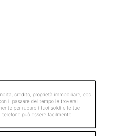
ndita, credito, proprietà immobiliare, ecc.
con il passare del tempo le troverai
ente per rubare i tuoi soldi e le tue
di telefono può essere facilmente