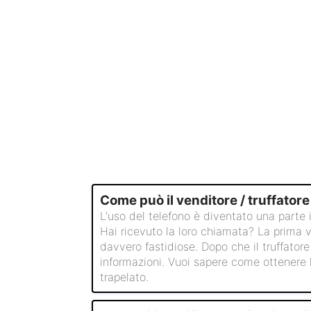
Come può il venditore / truffatore
L'uso del telefono è diventato una parte i
Hai ricevuto la loro chiamata? La prima vo
davvero fastidiose. Dopo che il truffator
informazioni. Vuoi sapere come ottenere l
trapelato.