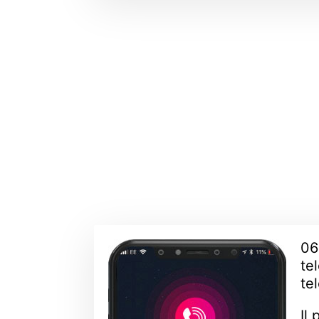
06
te
te
Il