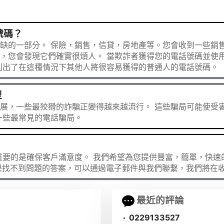
號碼？
缺的一部分。 保險，銷售，信貸，房地產等。您會收到一些銷
，您會發現它們確實很煩人。 當欺詐者獲得您的電話號碼並使
列出了在這種情況下其他人將很容易獲得的普通人的電話號碼。
型
展，一些最狡猾的詐騙正變得越來越流行。 這些騙局可能使受
一些最常見的電話騙局。
重要的是確保客戶滿意度。 我們希望為您提供豐富，簡單，快速
 如果找不到問題的答案，可以通過電子郵件與我們聯繫，我們將在
最近的評論
•
0229133527