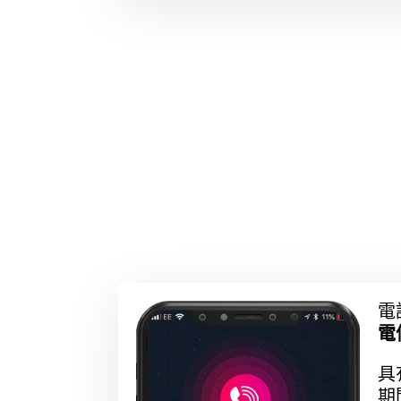
電
電
具
期