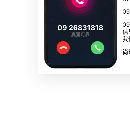
0
0
09 26831818
信
真實可靠
我
尚