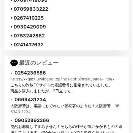
• 07059833222
• 0267410225
• 0930429009
• 0753242882
• 0241412632
最近のレビュー
•
0254236586
https://xxgaxt.uwildgpq.top/index.php?main_page=index
こちらの詐欺ECサイトの電話番号に指定されていました。
商品を購入しましたが、3日立って…
•
0669431234
大阪府警は、電話にもでれない警察署のようだ！大阪府警 06-
6943-1234
•
09052892266
突然お邪魔してすみません！そちらの様子が気にかかるものの遠
慮しております。何か困った時はいつでも連絡くださいね☆