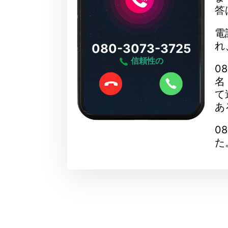
答
電
れ
080-3073-3725
信頼性の
0
名
て
あ
0
た