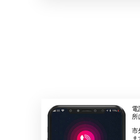
電
所
市
ま